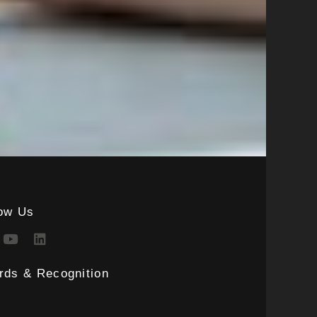
low Us
rds & Recognition