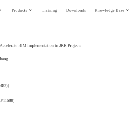
Products
Training
Downloads
Knowledge Base
ccelerate BIM Implementation in JKR Projects
ahang
483))
/11688)