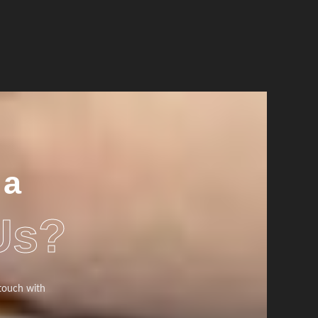
 a
Us?
 touch with