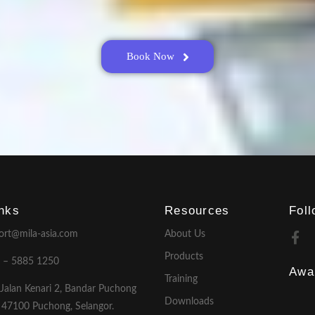
Book Now
inks
Resources
Fol
ort@mila-asia.com
About Us
Products
 – 5885 1250
Awa
Training
 Jalan Kenari 2, Bandar Puchong
Downloads
, 47100 Puchong, Selangor.