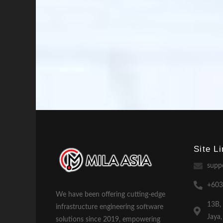
Site L
supp
+603
We have been offering cutting-edge
13B,
infrastructure engineering software
Jaya
solutions since 2019, empowering