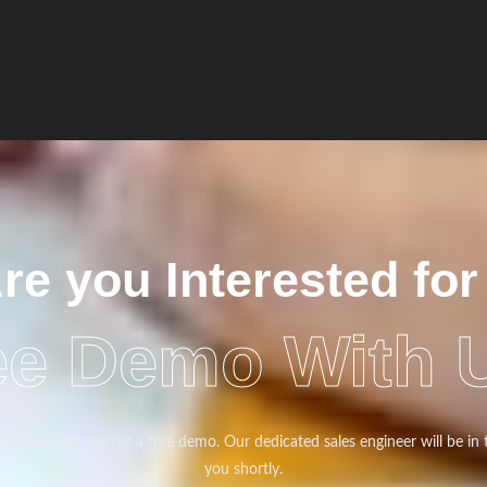
re you Interested for
ee Demo With 
link below to reserve a free demo. Our dedicated sales engineer will be in
you shortly.