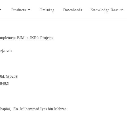
Products
Training
Downloads
Knowledge Base
Implement BIM in JKR’s Projects
ejarah
d. 9(628)]
8402]
 Shapiai, En. Muhammad Iyas bin Mahzan