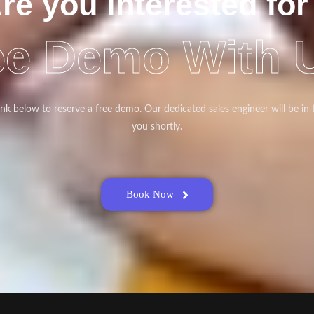
re you Interested for
ee Demo With 
link below to reserve a free demo. Our dedicated sales engineer will be in
you shortly.
Book Now