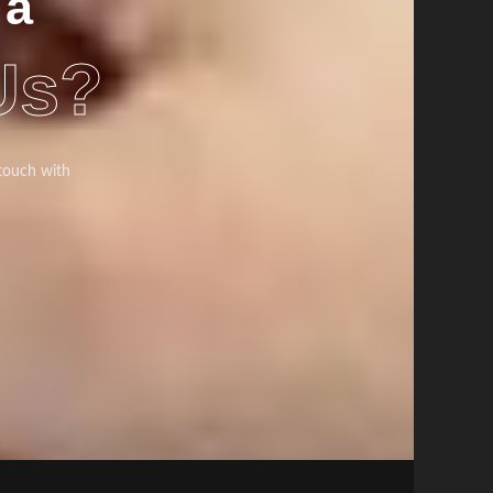
 a
Us?
 touch with